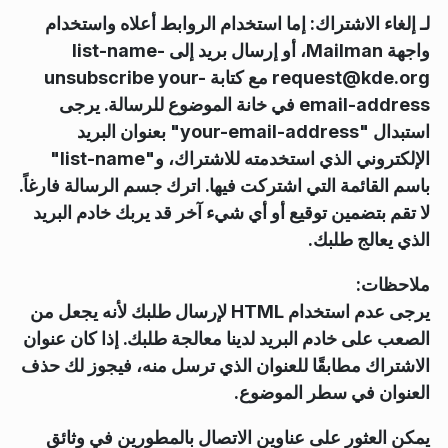
لـ
إلغاء الاشتراك
: إما استخدام الروابط أعلاه واستخدام
واجهة Mailman، أو إرسال بريد إلى
-
list-name
request@kde.org مع كتابة
unsubscribe your-
email-address
في خانة الموضوع للرسالة. يرجى
استبدال "
your-email-address
" بعنوان البريد
الإلكتروني الذي استخدمته للاشتراك، و"
list-name
"
باسم القائمة التي اشتركت فيها. اترك جسم الرسالة فارغاً.
لا تقم بتضمين توقيع أو أي شيء آخر قد يربك خادم البريد
الذي يعالج طلبك.
ملاحظات
:
يرجى عدم استخدام HTML لإرسال طلبك لأنه يجعل من
الصعب على خادم البريد لدينا معالجة طلبك. إذا كان عنوان
الاشتراك مطابقًا للعنوان الذي ترسل منه، فيجوز لك حذف
العنوان في سطر الموضوع.
يمكن العثور على عناوين الاتصال بالمطورين في وثائق