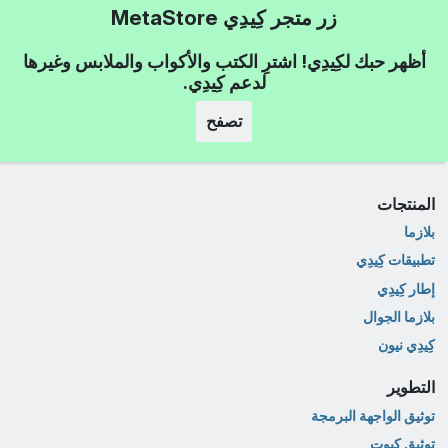
زر متجر كِيدِي MetaStore
أظهر حبك لكِيدِي! اشترِ الكتب والأكواب والملابس وغيرها
لدعم كِيدِي.
تصفح
المنتجات
بلازما
تطبيقات كِيدِي
إطار كِيدِي
بلازما الجوال
كِيدِي نيون
التطوير
توثيق الواجهة البرمجة
توثيق كيوت