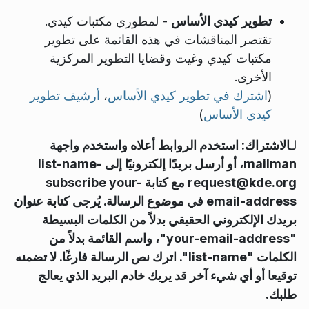
تطوير كيدي الأساس
- لمطوري مكتبات كيدي.
تقتصر المناقشات في هذه القائمة على تطوير
مكتبات كيدي وغيت وقضايا التطوير المركزية
الأخرى.
(
اشترك في تطوير كيدي الأساس
،
أرشيف تطوير
كيدي الأساس
)
لـ
الاشتراك
: استخدم الروابط أعلاه واستخدم واجهة
mailman، أو أرسل بريدًا إلكترونيًا إلى
-
list-name
request@kde.org مع كتابة
subscribe your-
email-address
في موضوع الرسالة. يُرجى كتابة عنوان
بريدك الإلكتروني الحقيقي بدلاً من الكلمات البسيطة
"
your-email-address
"، واسم القائمة بدلاً من
الكلمات "
list-name
". اترك نص الرسالة فارغًا. لا تضمنه
توقيعا أو أي شيء آخر قد يربك خادم البريد الذي يعالج
طلبك.