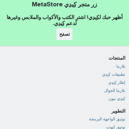
زر متجر كِيدِي MetaStore
أظهر حبك لكِيدِي! اشترِ الكتب والأكواب والملابس وغيرها
لدعم كِيدِي.
تصفح
المنتجات
بلازما
تطبيقات كِيدِي
إطار كِيدِي
بلازما الجوال
كِيدِي نيون
التطوير
توثيق الواجهة البرمجة
توثيق كيوت