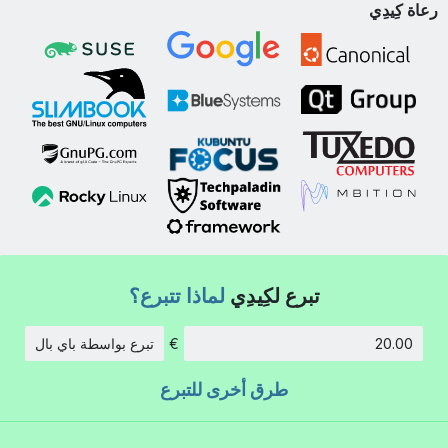
رعاة كِيدِي
تبرع لكِيدِي
لماذا تتبرع؟
€
تبرع بواسطة باي بال
الكمية:
طرق أخرى للتبرع