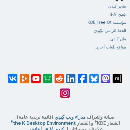
متجر كِيدِي
كِيدِي e.V.
مؤسسة KDE Free Qt
الخط الزمني لكِيدِي
بيان كِيدِي
مواقع بلغات أخرى
صيانة وإشراف
مدراء ويب كِيدِي
(قائمة بريدية عامة).
®
®
الشعار KDE
و الشعار
the K Desktop Environment
علامتان مسجلتان لـ
كِيدِي e.V.
|
قانوني