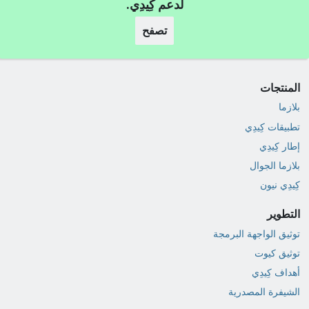
لدعم كِيدِي.
تصفح
المنتجات
بلازما
تطبيقات كِيدِي
إطار كِيدِي
بلازما الجوال
كِيدِي نيون
التطوير
توثيق الواجهة البرمجة
توثيق كيوت
أهداف كِيدِي
الشيفرة المصدرية