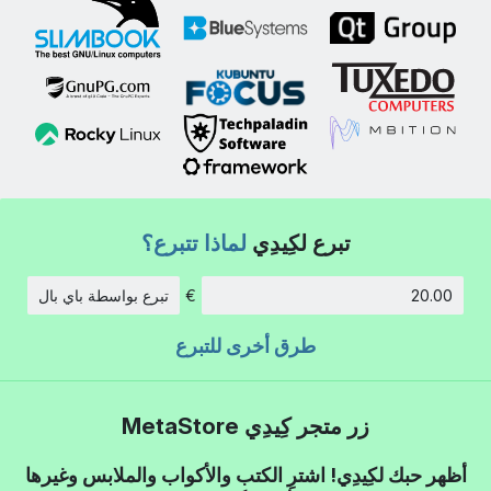
تبرع لكِيدِي
لماذا تتبرع؟
€
تبرع بواسطة باي بال
الكمية:
طرق أخرى للتبرع
زر متجر كِيدِي MetaStore
أظهر حبك لكِيدِي! اشترِ الكتب والأكواب والملابس وغيرها