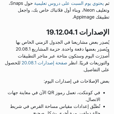
ثم
يحتوي يوم السبت على دروس تعليمية
حول Snaps،
وتغليف Neon، وبناء أول فلاتباك خاص بك، واجعل
تطبيقك Appimage.
الإصدارات 19.12.04.1
يُصدِر بعض مشاريعنا في الجدول الزمني الخاص بها
ويُصدِر بعضها دفعة واحدة. حزمة المشاريع 20.08.1
أُصدِرَت اليوم وستكون متاحة عبر متاجر التطبيقات
والتوزيعات قريبًا. انظر
صفحة إصدارات 20.08.1
للحصول
على التفاصيل.
بعض الإصلاحات في إصدارات اليوم:
في كونتكت، تعمل رموز QR الآن في معاينة جهات
الاتصال.
تُطبَّق إعدادات مقياس مساحة القرص في شريط
حالة دولفين مرة أخرى بشكل صحيح.