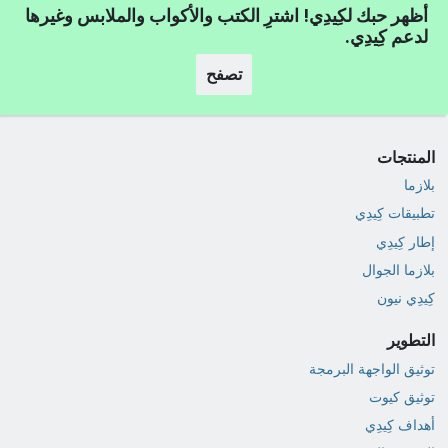
أظهر حبك لكِيدِي! اشترِ الكتب والأكواب والملابس وغيرها
لدعم كِيدِي.
تصفح
المنتجات
بلازما
تطبيقات كِيدِي
إطار كِيدِي
بلازما الجوال
كِيدِي نيون
التطوير
توثيق الواجهة البرمجة
توثيق كيوت
أهداف كِيدِي