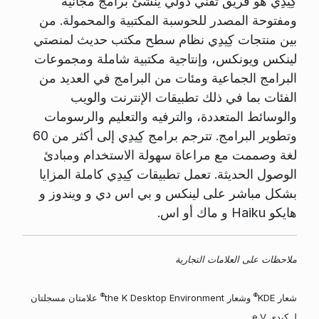
كِيدِي هو فريق تقني دولي ينشئ برامج مجانية
ومفتوحة المصدر للحوسبة المكتبية والمحمولة. من
بين منتجات كِيدِي نظام سطح مكتب حديث لمنصتي
لينكس ويونكس، وإنتاجية مكتبية شاملة ومجموعات
البرامج الجماعية ومئات من البرامج في العديد من
الفئات بما في ذلك تطبيقات الإنترنت والويب
والوسائط المتعددة، والترفيه والتعليم والرسومات
وتطوير البرامج. تترجم برامج كِيدِي إلى أكثر من 60
لغة وصممت مع مراعاة سهولة الاستخدام ومبادئ
الوصول الحديثة. تعمل تطبيقات كِيدِي كاملة المزايا
بشكل مباشر على لينكس و بي اس دي و ويندوز و
هايكو Haiku و ماك أو اس.
ملاحظات على العلامات التجارية
®
®
شعار KDE
وشعار the K Desktop Environment
علامتان مسجلتان
لـ كِيدِي e.V.