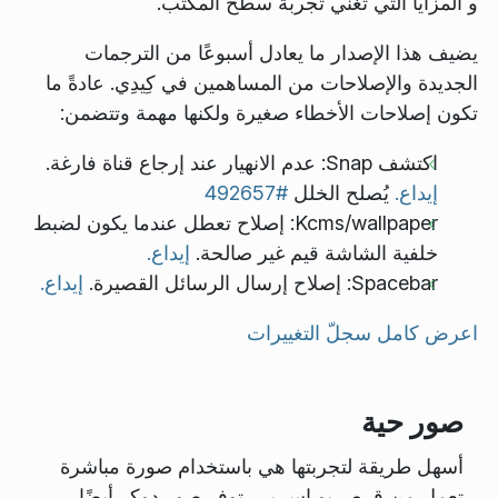
و المزايا التي تغني تجربة سطح المكتب.
يضيف هذا الإصدار ما يعادل أسبوعًا من الترجمات
الجديدة والإصلاحات من المساهمين في كِيدِي. عادةً ما
تكون إصلاحات الأخطاء صغيرة ولكنها مهمة وتتضمن:
اكتشف Snap: عدم الانهيار عند إرجاع قناة فارغة.
إيداع.
يُصلح الخلل
#492657
Kcms/wallpaper: إصلاح تعطل عندما يكون لضبط
خلفية الشاشة قيم غير صالحة.
إيداع.
Spacebar: إصلاح إرسال الرسائل القصيرة.
إيداع.
اعرض كامل سجلّ التغييرات
صور حية
أسهل طريقة لتجربتها هي باستخدام صورة مباشرة
تعمل من قرص يو اس بي. توفر صور دوكر أيضًا