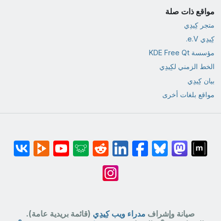
مواقع ذات صلة
متجر كِيدِي
كِيدِي e.V.
مؤسسة KDE Free Qt
الخط الزمني لكِيدِي
بيان كِيدِي
مواقع بلغات أخرى
صيانة وإشراف
مدراء ويب كِيدِي
(قائمة بريدية عامة).