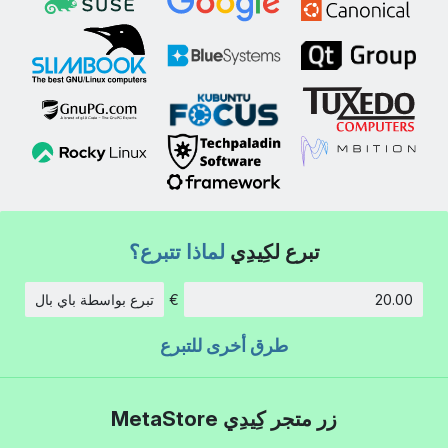
تبرع لكِيدِي
لماذا تتبرع؟
€
تبرع بواسطة باي بال
الكمية:
طرق أخرى للتبرع
زر متجر كِيدِي MetaStore