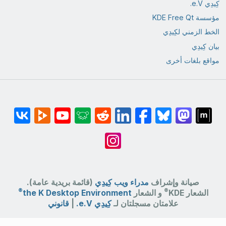
كِيدِي e.V.
مؤسسة KDE Free Qt
الخط الزمني لكِيدِي
بيان كِيدِي
مواقع بلغات أخرى
صيانة وإشراف
مدراء ويب كِيدِي
(قائمة بريدية عامة).
®
®
الشعار KDE
و الشعار
the K Desktop Environment
علامتان مسجلتان لـ
كِيدِي e.V.
|
قانوني