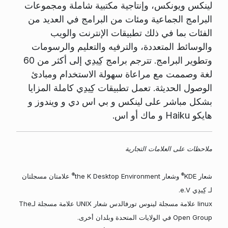
لينكس ويونكس، وإنتاجية مكتبية شاملة ومجموعات
البرامج الجماعية ومئات من البرامج في العديد من
الفئات بما في ذلك تطبيقات الإنترنت والويب
والوسائط المتعددة، والترفيه والتعليم والرسومات
وتطوير البرامج. تترجم برامج كِيدِي إلى أكثر من 60
لغة وصممت مع مراعاة سهولة الاستخدام ومبادئ
الوصول الحديثة. تعمل تطبيقات كِيدِي كاملة المزايا
بشكل مباشر على لينكس و بي اس دي و ويندوز و
هايكو Haiku و ماك أو اس.
ملاحظات على العلامات التجارية
®
®
شعار KDE
وشعار the K Desktop Environment
علامتان مسجلتان
لـ كِيدِي e.V.
linux علامة مسجلة لينوس تورفالدس شعار UNIX علامة مسجلة لـThe
Open Group في الولايات المتحدة وبلدان أخرى.