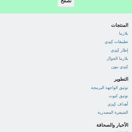
تصفح
المنتجات
بلازما
تطبيقات كِيدِي
إطار كِيدِي
بلازما الجوال
كِيدِي نيون
التطوير
توثيق الواجهة البرمجة
توثيق كيوت
أهداف كِيدِي
الشيفرة المصدرية
الأخبار والصحافة