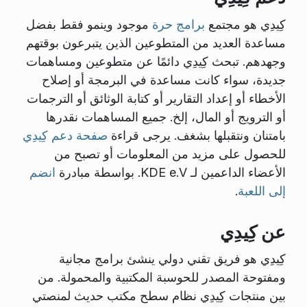
كِيدِي هو مجتمع
برامج حرة
موجود وينمو فقط بفضل
مساعدة العديد من المتطوعين الذين يتبرعون بوقتهم
وجهدهم. تبحث كِيدِي دائمًا عن متطوعين ومساهمات
جديدة، سواء كانت مساعدة في البرمجة أو إصلاح
الأخطاء أو إعداد التقارير أو كتابة الوثائق أو الترجمات
أو الترويج أو المال، إلخ. جميع المساهمات نقدرها
بامتنان ونتقبلها بشغف. يرجى قراءة
صفحة دعم كِيدِي
للحصول على مزيد من المعلومات أو تصبح من
الأعضاء الداعمين لـ KDE e.V. بواسطة مبادرة
انضم
إلى اللعبة
.
عن كِيدِي
كِيدِي هو فريق تقني دولي ينشئ برامج مجانية
ومفتوحة المصدر للحوسبة المكتبية والمحمولة. من
بين منتجات كِيدِي نظام سطح مكتب حديث لمنصتي