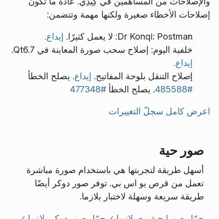
والإصلاحات من المساهمين في كِيدِي. عادةً ما تكون
إصلاحات الأخطاء صغيرة ولكنها مهمة وتتضمن:
Dr Konqi: Postman: لا يعمل كثيرًا.
إيداع.
خلفية اليوم: إصلاح سحب صورة المعاينة في Qt6.7.
إيداع.
إصلاح التنقل بلوحة المفاتيح.
إيداع.
يصلح الخطأ
#485588
. يصلح الخطأ
#477348
اعرض كامل سجلّ التغييرات
صور حية
أسهل طريقة لتجربتها هي باستخدام صورة مباشرة
تعمل من قرص يو اس بي. توفر صور دوكر أيضًا
طريقة سريعة وسهلة لاختبار بلازما.
حمّل صورا حية مع بلازما
حمّل صور دوكر بلازما