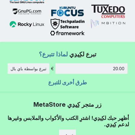
تبرع لكِيدِي
لماذا تتبرع؟
€
تبرع بواسطة باي بال
الكمية:
طرق أخرى للتبرع
زر متجر كِيدِي MetaStore
أظهر حبك لكِيدِي! اشترِ الكتب والأكواب والملابس وغيرها
لدعم كِيدِي.