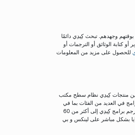
تهم وجهدهم. تبحث كِيدِي دائمًا
و كتابة الوثائق أو الترجمات أو
ي
للحصول على مزيد من المعلومات
بين منتجات كِيدِي نظام سطح مكتب
مج في العديد من الفئات بما في
ذلك تطبيقات الإنترنت والويب والوسائط المتعددة، والترفيه والتعليم والرسومات وتطوير البرامج. تترجم برامج كِيدِي إلى أكثر من 60
ايا بشكل مباشر على لينكس و بي