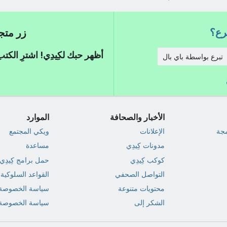
برع؟
زر متجر كِي
أظهر حبك لكِيدِي! اشترِ الكت
تبرع بواسطة باي بال
الأخبار والصحافة
الموارد
مجة
الإعلانات
ويكي المجتمع
مدونات كِيدِي
مساعدة
كوكب كِيدِي
حمل برامج كِيدِي
التواصل الصحفي
القواعد السلوكية
محتويات متنوعة
سياسة الخصوصة
الشكر إلى
سياسة الخصوصة 