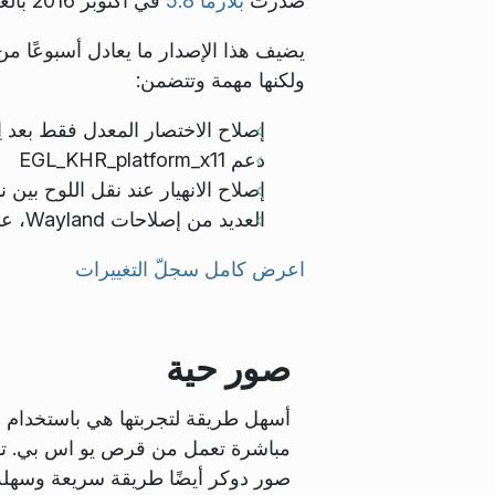
صدرت
بلازما 5.8
في أكتوبر 2016 بالعديد من التحسينات و المزايا التي تغني تجربة سطح المكتب.
يضيف هذا الإصدار ما يعادل أسبوعًا من
ولكنها مهمة وتتضمن:
إصلاح الاختصار المعدل فقط بعد اِستخدا
دعم EGL_KHR_platform_x11
إصلاح الانهيار عند نقل اللوح بين ن
العديد من إصلاحات Wayland، على سبيل المثال resize-only-borders
اعرض كامل سجلّ التغييرات
صور حية
أسهل طريقة لتجربتها هي باستخدام 
مباشرة تعمل من قرص يو اس بي. ت
صور دوكر أيضًا طريقة سريعة وسهلة