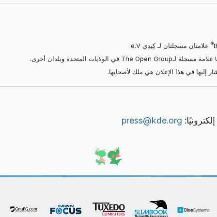
®
علامتان مسجلتان لـ كِيدِي e.V.
ر إليها في هذا الإعلان هي ملك لأصحابها.
لكترونيًا:
press@kde.org