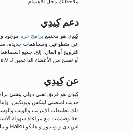
ملاحظتك محل الاهتمام
دعم كِيدِي
كِيدِي هو مجتمع
برامج حرة
موجود وين
عن متطوعين ومساهمات جديدة، سواء كا
الترويج أو المال، إلخ. جميع المساهم
أو تصبح من الأعضاء الداعمين لـ KDE e.V. بواسطة مبادرة
عن كِيدِي
كِيدِي هو فريق تقني دولي ينشئ برا
حديث لمنصتي لينكس ويونكس، وإنتاجي
لغة وصممت مع مراعاة سهولة الاستخد
اس دي و ويندوز و هايكو Haiku و ماك أو اس.