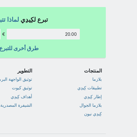
تبرع لكِيدِي
لماذا تت
€
الكمية:
طرق أخرى للتبرع
المنتجات
التطوير
بلازما
توثيق الواجهة البر
تطبيقات كِيدِي
توثيق كيوت
إطار كِيدِي
أهداف كِيدِي
بلازما الجوال
الشيفرة المصدرية
كِيدِي نيون