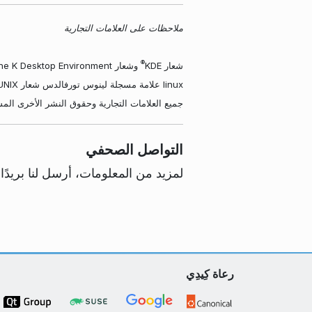
ملاحظات على العلامات التجارية
®
شعار KDE
وشعار the K Desktop Environment
linux علامة مسجلة لينوس تورفالدس شعار UNIX علامة مسجلة لـThe Open Group في الولايات المتحدة وبلدان أخرى.
جميع العلامات التجارية وحقوق النشر الأخرى المشا
التواصل الصحفي
لمزيد من المعلومات، أرسل لنا بريدًا إ
رعاة كِيدِي