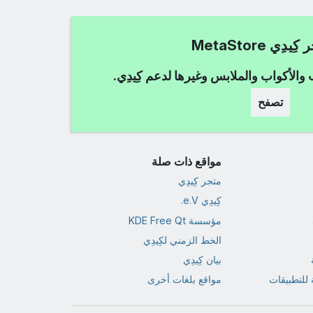
دِي MetaStore
ب والأكواب والملابس وغيرها لدعم كِيدِي.
تصفح
مواقع ذات صلة
متجر كِيدِي
كِيدِي e.V.
مؤسسة KDE Free Qt
الخط الزمني لكِيدِي
بيان كِيدِي
للتطبيقات
مواقع بلغات أخرى