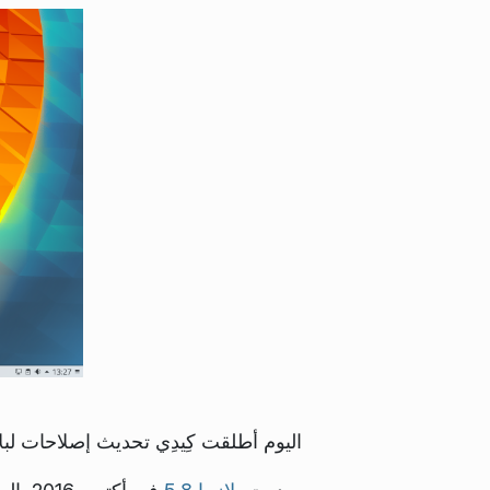
اليوم أطلقت كِيدِي تحديث إصلاحات لبلازما كِيدِي5 ا