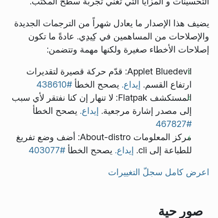
التحسينات و المزايا التي تغني تجربة سطح المكتب.
يضيف هذا الإصدار ما يعادل شهراً من الترجمات الجديدة
والإصلاحات من المساهمين في كِيدِي. عادةً ما تكون
إصلاحات الأخطاء صغيرة ولكنها مهمة وتتضمن:
Applet Bluedevil: قدّم حركة قصيرة لتقديرات
ارتفاع القسم.
إيداع.
يصحح الخطأ
#438610
المستكشف Flatpak: لا تنهار إن كنا نفتقر لأي سبب
إلى مصدر إشارة مرجعية.
إيداع.
يصحح الخطأ
#467827
مركز المعلومات About-distro: أضف وضع تفريغ
للطباعة إلى cli.
إيداع.
يصحح الخطأ
#403077
اعرض كامل سجلّ التغييرات
صور حية