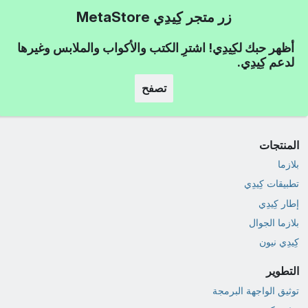
زر متجر كِيدِي MetaStore
أظهر حبك لكِيدِي! اشترِ الكتب والأكواب والملابس وغيرها
لدعم كِيدِي.
تصفح
المنتجات
بلازما
تطبيقات كِيدِي
إطار كِيدِي
بلازما الجوال
كِيدِي نيون
التطوير
توثيق الواجهة البرمجة