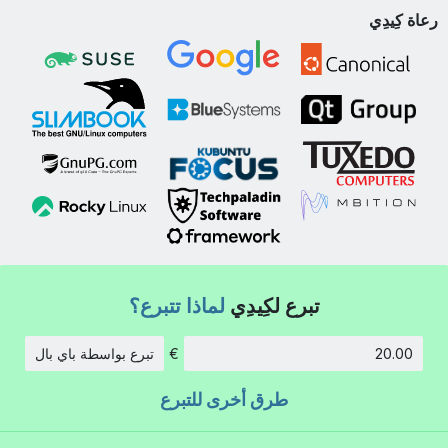
رعاة كِيدِي
تبرع لكِيدِي
لماذا تتبرع؟
€
تبرع بواسطة باي بال
الكمية:
طرق أخرى للتبرع