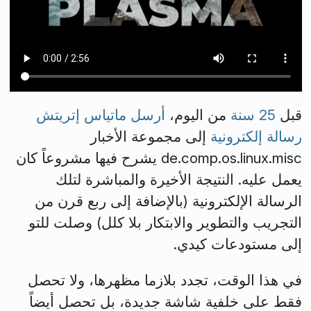
قبل
25 سنة
من اليوم،
أرسل ماتياس إتريتش
رسالة إلكترونية
إلى مجموعة الأخبار
de.comp.os.linux.misc يشرح فيها مشروعاً كان
يعمل عليه. النتيجة الأخيرة والمباشرة لتلك
الرسالة الإلكترونية (بالإضافة إلى ربع قرن من
التجريب والتطوير والابتكار بلا كلل) وصلت للتو
إلى مستودعات كيدي.
في هذا الوقت، تجدد بلازما مظهرها، ولا تحصل
فقط على خلفية شاشة جديدة، بل تحصل أيضاً