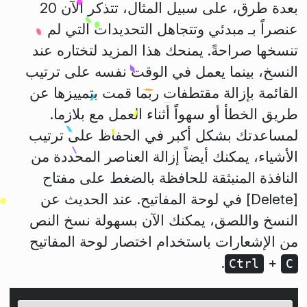
بعدة طرق، على سبيل المثال، تتذكر الآن 20
عنصراً بـ مبدئي وتتجاهل التحديدات التي لم
تنسخها صراحةً. يمنحك هذا المزيد لتختاره عند
النسخ، بينما يعمل في الوقت نفسه على ترتيب
القائمة بإزالة مقتطفات ربما قمت بتمييزها عن
طريق الخطأ أو سهواً أثناء العمل مع بلازما.
لمساعدتك بشكل أكبر في الحفاظ على ترتيب
الأشياء، يمكنك أيضاً إزالة العناصر المحددة من
النافذة المنبثقة للحافظة بالضغط على مفتاح
[Delete] في لوحة المفاتيح. عند الحديث عن
النسخ واللصق، يمكنك الآن بسهولة نسخ النص
من الإشعارات باستخدام اختصار لوحة المفاتيح
.
+
Ctrl
C