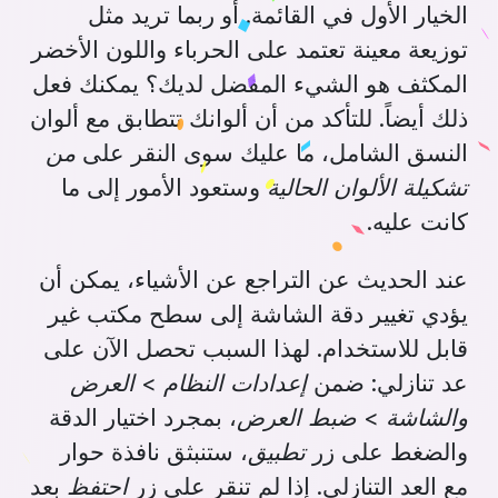
الخيار الأول في القائمة. أو ربما تريد مثل
توزيعة معينة تعتمد على الحرباء واللون الأخضر
المكثف هو الشيء المفضل لديك؟ يمكنك فعل
ذلك أيضاً. للتأكد من أن ألوانك تتطابق مع ألوان
النسق الشامل، ما عليك سوى النقر على
من
تشكيلة الألوان الحالية
وستعود الأمور إلى ما
كانت عليه.
عند الحديث عن التراجع عن الأشياء، يمكن أن
يؤدي تغيير دقة الشاشة إلى سطح مكتب غير
قابل للاستخدام. لهذا السبب تحصل الآن على
عد تنازلي: ضمن
إعدادات النظام
>
العرض
والشاشة
>
ضبط العرض
، بمجرد اختيار الدقة
والضغط على زر
تطبيق
، ستنبثق نافذة حوار
مع العد التنازلي. إذا لم تنقر على زر
احتفظ
بعد