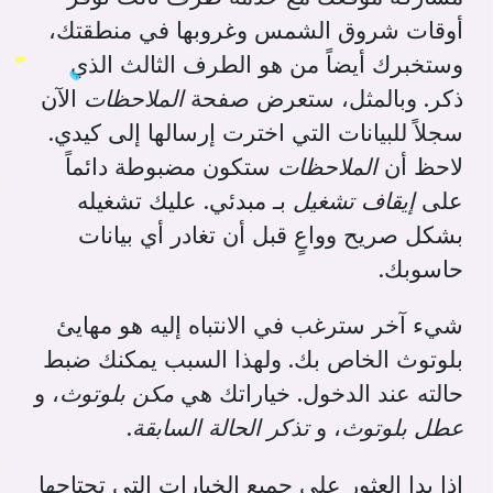
أوقات شروق الشمس وغروبها في منطقتك،
وستخبرك أيضاً من هو الطرف الثالث الذي
ذكر. وبالمثل، ستعرض صفحة
الملاحظات
الآن
سجلاً للبيانات التي اخترت إرسالها إلى كيدي.
لاحظ أن
الملاحظات
ستكون مضبوطة دائماً
على
إيقاف تشغيل
بـ مبدئي. عليك تشغيله
بشكل صريح وواعٍ قبل أن تغادر أي بيانات
حاسوبك.
شيء آخر سترغب في الانتباه إليه هو مهايئ
بلوتوث الخاص بك. ولهذا السبب يمكنك ضبط
حالته عند الدخول. خياراتك هي
مكن بلوتوث
، و
عطل بلوتوث
، و
تذكر الحالة السابقة
.
إذا بدا العثور على جميع الخيارات التي تحتاجها