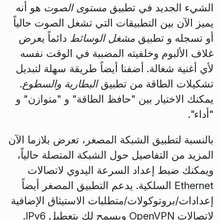
الشيء الجديد في تطبيق
مستوى الصوت
هو أنه
يميز الآن بين التطبيقات التي تشغل الصوت حالياً
أو تسجله و تطبيق
مشغل الوسائط
دائماً يعرض
غلاف الألبوم وخلفيته المضببة في الوقت نفسه
لأي أغنية شغالة. أضفنا أيضاً طريقة سهلة لتبديل
تشكيلات الطاقة من تطبيق
البطارية والسطوع
.
يمكنك الاختيار بين "حافظ الطاقة" و "متوازن" و
"أداء".
بالنسبة لتطبيق الشبكة المصغر، تعرض بلازما الآن
المزيد من التفاصيل حول الشبكة المتصلة حالياً،
ويمكنك ضبط إعداد السرعة اليدوي لاتصالات
Ethernet السلكية. يدعم التطبيق المصغر أيضاً
إعدادات/بروتوكولات/متطلبات الاستيثاق الإضافية
لاتصالات OpenVPN ويسمح لك بتعطيل IPv6.