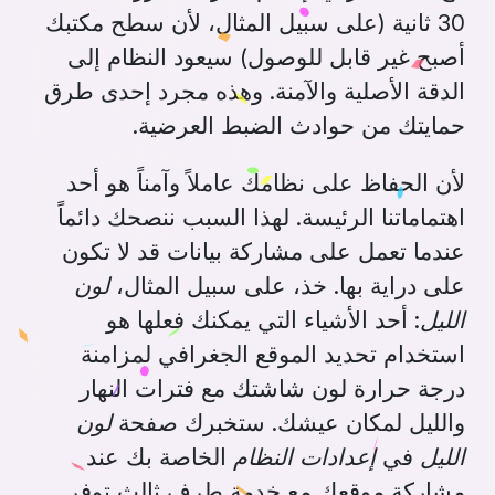
30 ثانية (على سبيل المثال، لأن سطح مكتبك
أصبح غير قابل للوصول) سيعود النظام إلى
الدقة الأصلية والآمنة. وهذه مجرد إحدى طرق
حمايتك من حوادث الضبط العرضية.
لأن الحفاظ على نظامك عاملاً وآمناً هو أحد
اهتماماتنا الرئيسة. لهذا السبب ننصحك دائماً
عندما تعمل على مشاركة بيانات قد لا تكون
على دراية بها. خذ، على سبيل المثال،
لون
الليل
: أحد الأشياء التي يمكنك فعلها هو
استخدام تحديد الموقع الجغرافي لمزامنة
درجة حرارة لون شاشتك مع فترات النهار
والليل لمكان عيشك. ستخبرك صفحة
لون
الليل
في
إعدادات النظام
الخاصة بك عند
مشاركة موقعك مع خدمة طرف ثالث توفر