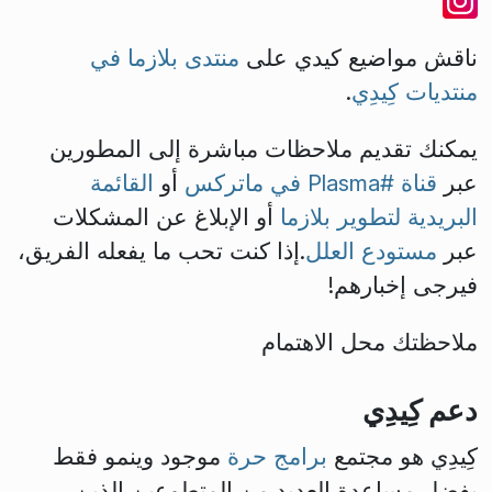
ناقش مواضيع كيدي على
منتدى بلازما في
منتديات كِيدِي
.
يمكنك تقديم ملاحظات مباشرة إلى المطورين
عبر
قناة #Plasma في ماتركس
أو
القائمة
البريدية لتطوير بلازما
أو الإبلاغ عن المشكلات
عبر
مستودع العلل
.إذا كنت تحب ما يفعله الفريق،
فيرجى إخبارهم!
ملاحظتك محل الاهتمام
دعم كِيدِي
كِيدِي هو مجتمع
برامج حرة
موجود وينمو فقط
بفضل مساعدة العديد من المتطوعين الذين