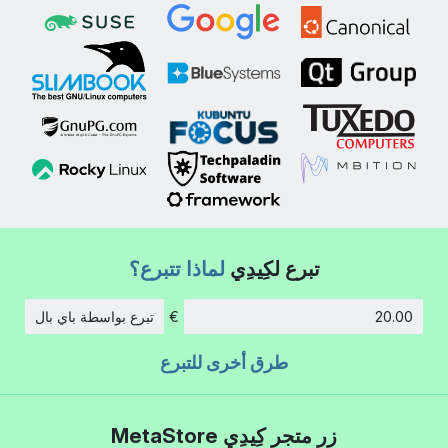
تبرع لكِيدِي
لماذا تتبرع؟
€
تبرع بواسطة باي بال
الكمية:
طرق أخرى للتبرع
زر متجر كِيدِي MetaStore