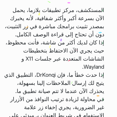
المستكشف، مركز تطبيقات بلازما، يحمل
الآن بسرعة أكبر وأكثر شفافية، لأنه يخبرك
بمصدر تثبيت برامجك مباشرة في زر التثبيت،
دون أن تحتاج إلى قراءة الوصف الكامل.
إذا كان لديك أكثر من شاشة، فأنت محظوظ،
حيث يجري الآن الاحتفاظ بتخطيطات
الشاشات المتعددة عبر جلسات X11 و
Wayland.
إذا حدث خطأ ما، فإن DrKonqi، التطبيق الذي
يتيح لك إرسال الملاحظات إلينا بسهولة،
يحذرك الآن عندما لا تتم صيانة تطبيق ما.
في محاولة لزيادة ترتيب النوافذ من الأزرار
غير الضرورية، يجري إخفاء زر علامة
الاستفهام في شريط العنوان بـ مبدئي على