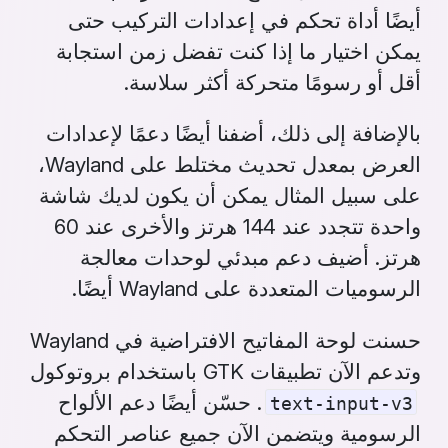
أيضًا أداة تحكم في إعدادات التركيب حتى
يمكن اختيار ما إذا كنت تفضل زمن استجابة
أقل أو رسومًا متحركة أكثر سلاسة.
بالإضافة إلى ذلك، أضفنا أيضًا دعمًا لإعدادات
العرض بمعدل تحديث مختلط على Wayland،
على سبيل المثال يمكن أن يكون لديك شاشة
واحدة تتجدد عند 144 هرتز والأخرى عند 60
هرتز. أضيف دعم مبدئي لوحدات معالجة
الرسوميات المتعددة على Wayland أيضًا.
حسنت لوحة المفاتيح الافتراضية في Wayland
وتدعم الآن تطبيقات GTK باستخدام بروتوكول
. حسّن أيضًا دعم الألواح
text-input-v3
الرسومية ويتضمن الآن جميع عناصر التحكم