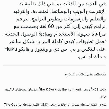
في العديد من الفئات بما في ذلك تطبيقات
الإنترنت والويب والوسائط المتعددة، والترفيه
والتعليم والرسومات وتطوير البرامج. تترجم
برامج كِيدِي إلى أكثر من 60 لغة وصممت مع
مراعاة سهولة الاستخدام ومبادئ الوصول الحديثة.
تعمل تطبيقات كِيدِي كاملة المزايا بشكل مباشر
على لينكس و بي اس دي و ويندوز و هايكو Haiku
و ماك أو اس.
ملاحظات على العلامات التجارية
®
®
شعار KDE
وشعار the K Desktop Environment
علامتان مسجلتان لـ كِيدِي
e.V.
linux علامة مسجلة لينوس تورفالدس شعار UNIX علامة مسجلة لـThe Open