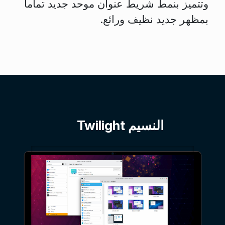
وتتميز بنمط شريط عنوان موحد جديد تماماً
بمظهر جديد نظيف ورائع.
النسيم Twilight