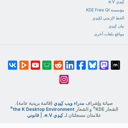
كِيدِي e.V.
مؤسسة KDE Free Qt
الخط الزمني لكِيدِي
بيان كِيدِي
مواقع بلغات أخرى
صيانة وإشراف
مدراء ويب كِيدِي
(قائمة بريدية عامة).
®
®
الشعار KDE
و الشعار
the K Desktop Environment
علامتان مسجلتان لـ
كِيدِي e.V.
|
قانوني