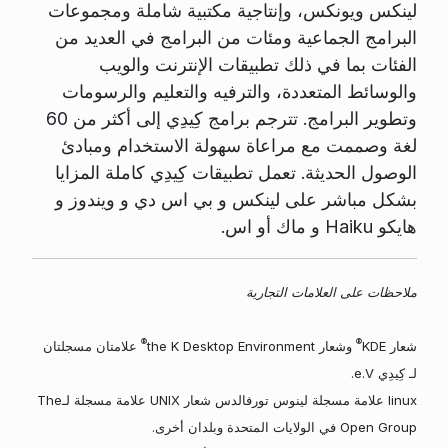
لينكس ويونكس، وإنتاجية مكتبية شاملة ومجموعات
البرامج الجماعية ومئات من البرامج في العديد من
الفئات بما في ذلك تطبيقات الإنترنت والويب
والوسائط المتعددة، والترفيه والتعليم والرسومات
وتطوير البرامج. تترجم برامج كِيدِي إلى أكثر من 60
لغة وصممت مع مراعاة سهولة الاستخدام ومبادئ
الوصول الحديثة. تعمل تطبيقات كِيدِي كاملة المزايا
بشكل مباشر على لينكس و بي اس دي و ويندوز و
هايكو Haiku و ماك أو اس.
ملاحظات على العلامات التجارية
®
®
شعار KDE
وشعار the K Desktop Environment
علامتان مسجلتان
لـ كِيدِي e.V.
linux علامة مسجلة لينوس تورفالدس شعار UNIX علامة مسجلة لـThe
Open Group في الولايات المتحدة وبلدان أخرى.