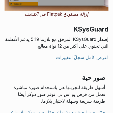
إزالة مستودع Flatpak في اكتشف
KSysGuard
إصدار KSysGuard المرفق مع بلازما 5.19 يدعم الأنظمة
التي تحتوي على أكثر من 12 نواة معالج.
اعرض كامل سجلّ التغييرات
صور حية
أسهل طريقة لتجربتها هي باستخدام صورة مباشرة
تعمل من قرص يو اس بي. توفر صور دوكر أيضًا
طريقة سريعة وسهلة لاختبار بلازما.
حمّل صورا حية مع بلازما
حمّل صور دوكر بلازما