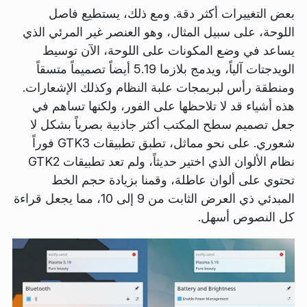
بعض التغييرات أكثر دقة. ومع ذلك، يستطيع فاصل
اللوحة، على سبيل المثال، وهو العنصر غير المرئي الذي
يساعد في وضع المكونات على اللوحة، الآن توسيط
الويدجتات آلياً، ويدمج بلازما 5.19 أيضاً تصميماً متسقاً
ومنطقة رأس لبريمجات علبة النظام وكذلك الإشعارات.
هذه أشياء قد لا تلاحظها على الفور، ولكنها تساهم في
جعل تصميم سطح المكتب أكثر جاذبية بصرياً بشكل لا
شعوري. على نحو مماثل، تطبق تطبيقات GTK3 فوراً
نظام الألوان الذي اختير حديثاً، ولم تعد تطبيقات GTK2
تحتوي على ألوان عاطلة، وقمنا بزيادة حجم الخط
المبدئي ذي العرض الثابت من 9 إلى 10، مما يجعل قراءة
كل النصوص أسهل.