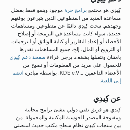
كِيدِي هو مجتمع
برامج حرة
موجود وينمو فقط بفضل
مساعدة العديد من المتطوعين الذين يتبرعون بوقتهم
وجهدهم. تبحث كِيدِي دائمًا عن متطوعين ومساهمات
جديدة، سواء كانت مساعدة في البرمجة أو إصلاح
الأخطاء أو إعداد التقارير أو كتابة الوثائق أو الترجمات
أو الترويج أو المال، إلخ. جميع المساهمات نقدرها
بامتنان ونتقبلها بشغف. يرجى قراءة
صفحة دعم كِيدِي
للحصول على مزيد من المعلومات أو تصبح من
الأعضاء الداعمين لـ KDE e.V. بواسطة مبادرة
انضم
إلى اللعبة
.
عن كِيدِي
كِيدِي هو فريق تقني دولي ينشئ برامج مجانية
ومفتوحة المصدر للحوسبة المكتبية والمحمولة. من
بين منتجات كِيدِي نظام سطح مكتب حديث لمنصتي