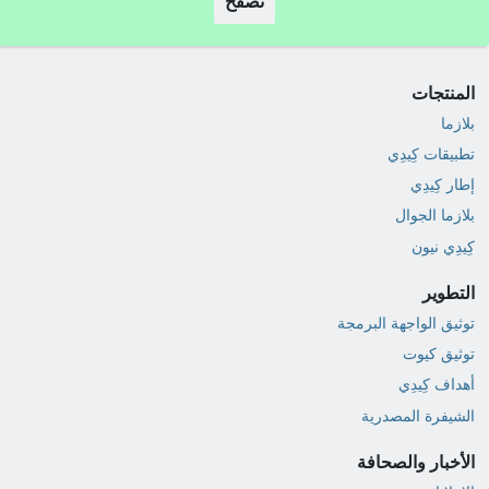
تصفح
المنتجات
بلازما
تطبيقات كِيدِي
إطار كِيدِي
بلازما الجوال
كِيدِي نيون
التطوير
توثيق الواجهة البرمجة
توثيق كيوت
أهداف كِيدِي
الشيفرة المصدرية
الأخبار والصحافة