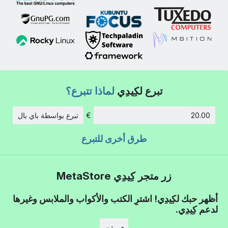
تبرع لكِيدِي
لماذا تتبرع؟
€
تبرع بواسطة باي بال
الكمية:
طرق أخرى للتبرع
زر متجر كِيدِي MetaStore
أظهر حبك لكِيدِي! اشترِ الكتب والأكواب والملابس وغيرها
لدعم كِيدِي.