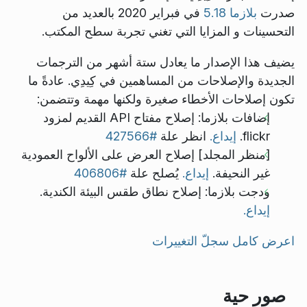
صدرت
بلازما 5.18
في فبراير 2020 بالعديد من
التحسينات و المزايا التي تغني تجربة سطح المكتب.
يضيف هذا الإصدار ما يعادل ستة أشهر من الترجمات
الجديدة والإصلاحات من المساهمين في كِيدِي. عادةً ما
تكون إصلاحات الأخطاء صغيرة ولكنها مهمة وتتضمن:
إضافات بلازما: إصلاح مفتاح API القديم لمزود
flickr.
إيداع.
انظر علة
#427566
[منظر المجلد] إصلاح العرض على الألواح العمودية
غير النحيفة.
إيداع.
يُصلح علة
#406806
ودجت بلازما: إصلاح نطاق طقس البيئة الكندية.
إيداع.
اعرض كامل سجلّ التغييرات
صور حية