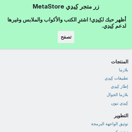
زر متجر كِيدِي MetaStore
أظهر حبك لكِيدِي! اشترِ الكتب والأكواب والملابس وغيرها
لدعم كِيدِي.
تصفح
المنتجات
بلازما
تطبيقات كِيدِي
إطار كِيدِي
بلازما الجوال
كِيدِي نيون
التطوير
توثيق الواجهة البرمجة
توثيق كيوت