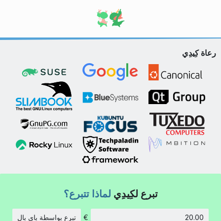
رعاة كِيدِي
تبرع لكِيدِي
لماذا تتبرع؟
€
تبرع بواسطة باي بال