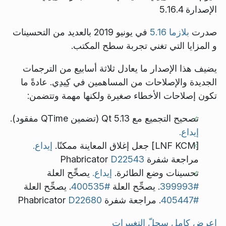
الإصدارة 5.16.4
صدرت
بلازما 5.16
في يونيو 2019 بالعديد من التحسينات
و المزايا التي تغني تجربة سطح المكتب.
يضيف هذا الإصدار ما يعادل ثلاثة أسابيع من الترجمات
الجديدة والإصلاحات من المساهمين في كِيدِي. عادةً ما
تكون إصلاحات الأخطاء صغيرة ولكنها مهمة وتتضمن:
تصحيح التجميع مع Qt 5.13 (تضمين QTime مفقود).
إيداع.
[LNF KCM] جعل إغلاق المعاينة ممكنًا.
إيداع.
مراجعة شفرة Phabricator
D22543
تحسينات وضع الطائرة.
إيداع.
يصحِّح العلة
#399993
. يصحِّح العلة
#400535
. يصحِّح العلة
#405447
. مراجعة شفرة Phabricator
D22680
اعرض كامل سجلّ التغييرات