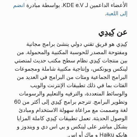
الأعضاء الداعمين لـ KDE e.V. بواسطة مبادرة
انضم
إلى اللعبة
.
عن كِيدِي
كِيدِي هو فريق تقني دولي ينشئ برامج مجانية
ومفتوحة المصدر للحوسبة المكتبية والمحمولة. من
بين منتجات كِيدِي نظام سطح مكتب حديث لمنصتي
لينكس ويونكس، وإنتاجية مكتبية شاملة ومجموعات
البرامج الجماعية ومئات من البرامج في العديد من
الفئات بما في ذلك تطبيقات الإنترنت والويب
والوسائط المتعددة، والترفيه والتعليم والرسومات
وتطوير البرامج. تترجم برامج كِيدِي إلى أكثر من 60
لغة وصممت مع مراعاة سهولة الاستخدام ومبادئ
الوصول الحديثة. تعمل تطبيقات كِيدِي كاملة المزايا
بشكل مباشر على لينكس و بي اس دي و ويندوز و
هايكو Haiku و ماك أو اس.