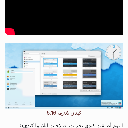
كِيدِي بلازما 5.16
اليوم أطلقت كِيدِي تحديث إصلاحات لبلازما كِيدِي5