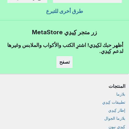
الكمية:
طرق أخرى للتبرع
زر متجر كِيدِي MetaStore
أظهر حبك لكِيدِي! اشترِ الكتب والأكواب والملابس وغيرها
لدعم كِيدِي.
تصفح
المنتجات
بلازما
تطبيقات كِيدِي
إطار كِيدِي
بلازما الجوال
كِيدِي نيون