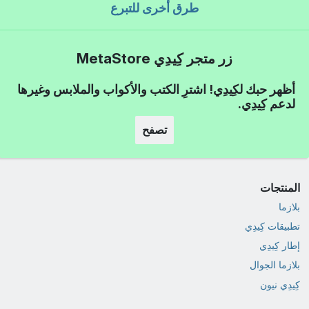
طرق أخرى للتبرع
زر متجر كِيدِي MetaStore
أظهر حبك لكِيدِي! اشترِ الكتب والأكواب والملابس وغيرها
لدعم كِيدِي.
تصفح
المنتجات
بلازما
تطبيقات كِيدِي
إطار كِيدِي
بلازما الجوال
كِيدِي نيون