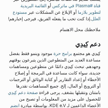
قناة #Plasma في ماتركس
أو
القائمة البريدية
لتطوير بلازما
أو الإبلاغ عن المشكلات عبر
مستودع
العلل
.إذا كنت تحب ما يفعله الفريق، فيرجى إخبارهم!
ملاحظتك محل الاهتمام
دعم كِيدِي
كِيدِي هو مجتمع
برامج حرة
موجود وينمو فقط بفضل
مساعدة العديد من المتطوعين الذين يتبرعون بوقتهم
وجهدهم. تبحث كِيدِي دائمًا عن متطوعين ومساهمات
جديدة، سواء كانت مساعدة في البرمجة أو إصلاح
الأخطاء أو إعداد التقارير أو كتابة الوثائق أو الترجمات
أو الترويج أو المال، إلخ. جميع المساهمات نقدرها
بامتنان ونتقبلها بشغف. يرجى قراءة
صفحة دعم كِيدِي
للحصول على مزيد من المعلومات أو تصبح من
الأعضاء الداعمين لـ KDE e.V. بواسطة مبادرة
انضم