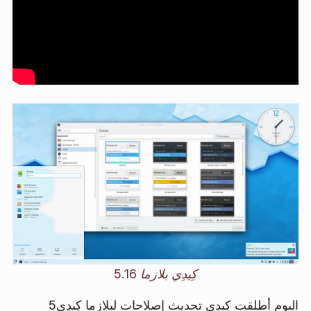
كِيدِي بلازما 5.16
اليوم أطلقت كِيدِي تحديث إصلاحات لبلازما كِيدِي5