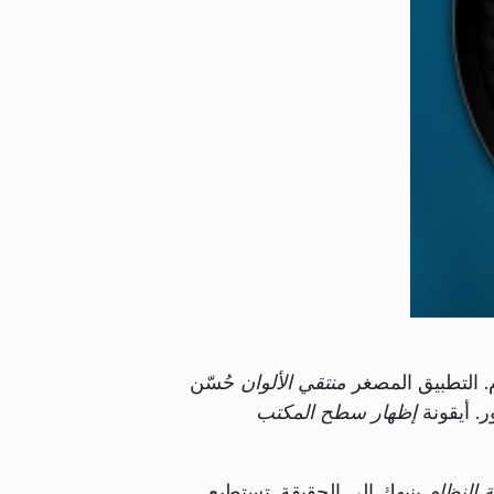
. التطبيق المصغر
منتقي الألوان
حُسّن
. أيقونة
إظهار سطح المكتب
ة النظام
ينبهك إلى الحقيقة. تستطيع