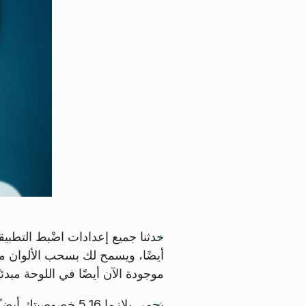
حدثنا جميع إعدادات اضْبط التطبي
أيضًا، ويسمح لك بسحب الألوان م
موجودة الآن أيضًا في اللوحة مبدئيًا
يحمي بلازما 5.16 خصوصيتك أيضـًا. عندما يسجل أي تطبيق صوتًا، يظهر رمز ميكروفون في