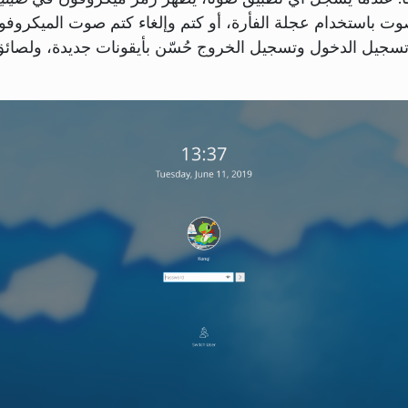
ت باستخدام عجلة الفأرة، أو كتم وإلغاء كتم صوت الميكروف
يل الدخول وتسجيل الخروج حُسّن بأيقونات جديدة، ولصائق،