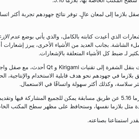
 المكتب الخاصة بها، بلازما 5.16.
ل بلازما إلى لمعان عالٍ. توفر نتائج جهودهم تجربة أكثر اتساق
شعارات الذي أعيدت كتابته بالكامل، والذي يأتي بوضع
عدم الإزع
ملء الشاشة. بجانب العديد من الأشياء الأخرى، يبرز إشعارات
كثير لـ ضبط كل الأشياء المتعلقة بالإشعارات.
إعدادات النظام والودجة نُقِّحت وحُسِّنت بنقل الش
بلازما في جهودهم نحو هدف قابلية الاستخدام والإنتاجية، ا
ثر سلاسة، وكذلك أكثر سهولة واتساقًا في الاستعمال.
لأول مرة، اُختيرت الخلفية المبدئية لبلازما 5.16 عن طريق مسابقة يمكن للجميع الم
ردة مثل بلازما نفسها، وستحافظ على مظهر سطح المكتب الخا