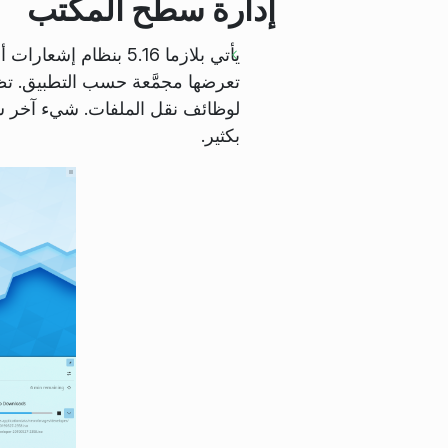
إدارة سطح المكتب
يأتي بلازما 5.16 بنظام إشعارات أعيدت كتابته بالكامل. يمكنك كتم الإشعارات بوضع
تعرضها مجمَّعة حسب التطبيق. تظه
لوظائف نقل الملفات. شيء آخر 
بكثير.