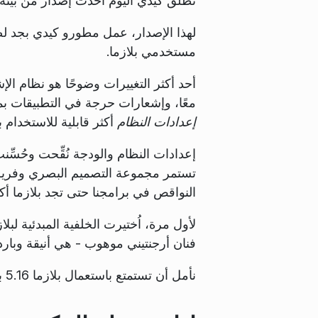
تطلق كيدي اليوم أحدث إصدار من بيئة سطح
لهذا الإصدار، عمل مطورو كيدي بجد لصق
مستخدمي بلازما.
أحد أكثر التغييرات وضوحًا هو نظام الإ
معًا، وإشعارات حرجة في التطبيقات ب
إعدادات النظام
أكثر قابلية للاستخدام ب
تستمر مجموعة التصميم البصري وفريق 
النواقص في برامجنا حتى تجد بلازما أك
فنان أرجنتيني موهوب - هي أنيقة وبا
نأمل أن تستمتع باستعمال بلازما 5.16 بقدر استمتاعنا بصناعته.