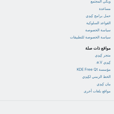
ويكي المجتمع
مساعدة
حمل برامج كِيدِي
القواعد السلوكية
سياسة الخصوصة
سياسة الخصوصة للتطبيقات
مواقع ذات صلة
متجر كِيدِي
كِيدِي e.V.
مؤسسة KDE Free Qt
الخط الزمني لكِيدِي
بيان كِيدِي
مواقع بلغات أخرى