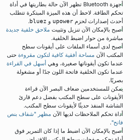
أجهزة Bluetooth تظهر الآن حالة بطاريتها في أداة
تحكم الطاقة. لاحظ أن هذه الميزة المبتكرة تتطلب
أحدث إصدارات لحزم
upower
و
bluez
.
أصبح بالإمكان الآن تنزيل وتثبيت
ملاحق خلفية جديدة
مباشرة من حوار اضبط الخلفية.
أصبح لدى أسماء الملفات على أيقونات سطح
المكتب الآن
مساحة أفقية كافية لتكون مقروءة
حتى
عندما تكون أيقوناتها صغيرة، وهي
أسهل في القراءة
عندما تكون الخلفية فاتحة اللون جدًا أو مشغولة
بصريًا.
يمكن للمستخدمين ضعاف البصر الآن قراءة
الأيقونات على سطح المكتب بفضل دعم قارئ
الشاشة المنفذ حديثًا لأيقونات سطح المكتب.
أداة تحكم الملاحظات لديها الآن
مظهر "شفاف بنص
فاتح"
.
أصبح بالإمكان الآن اضبط ما إذا كان التمرير فوق
أداة تحكم صفحات سطح المكتب الافتراضي