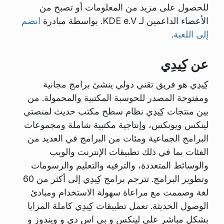
للحصول على مزيد من المعلومات أو تصبح من
الأعضاء الداعمين لـ KDE e.V. بواسطة مبادرة
انضم
إلى اللعبة
.
عن كِيدِي
كِيدِي هو فريق تقني دولي ينشئ برامج مجانية
ومفتوحة المصدر للحوسبة المكتبية والمحمولة. من
بين منتجات كِيدِي نظام سطح مكتب حديث لمنصتي
لينكس ويونكس، وإنتاجية مكتبية شاملة ومجموعات
البرامج الجماعية ومئات من البرامج في العديد من
الفئات بما في ذلك تطبيقات الإنترنت والويب
والوسائط المتعددة، والترفيه والتعليم والرسومات
وتطوير البرامج. تترجم برامج كِيدِي إلى أكثر من 60
لغة وصممت مع مراعاة سهولة الاستخدام ومبادئ
الوصول الحديثة. تعمل تطبيقات كِيدِي كاملة المزايا
بشكل مباشر على لينكس و بي اس دي و ويندوز و