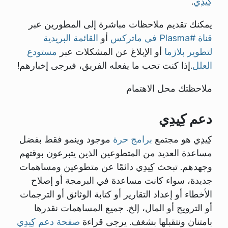
كِيدِي
.
يمكنك تقديم ملاحظات مباشرة إلى المطورين عبر
قناة #Plasma في ماتركس
أو
القائمة البريدية
لتطوير بلازما
أو الإبلاغ عن المشكلات عبر
مستودع
العلل
.إذا كنت تحب ما يفعله الفريق، فيرجى إخبارهم!
ملاحظتك محل الاهتمام
دعم كِيدِي
كِيدِي هو مجتمع
برامج حرة
موجود وينمو فقط بفضل
مساعدة العديد من المتطوعين الذين يتبرعون بوقتهم
وجهدهم. تبحث كِيدِي دائمًا عن متطوعين ومساهمات
جديدة، سواء كانت مساعدة في البرمجة أو إصلاح
الأخطاء أو إعداد التقارير أو كتابة الوثائق أو الترجمات
أو الترويج أو المال، إلخ. جميع المساهمات نقدرها
بامتنان ونتقبلها بشغف. يرجى قراءة
صفحة دعم كِيدِي