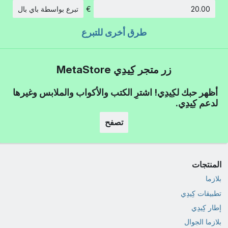
€
تبرع بواسطة باي بال
الكمية:
طرق أخرى للتبرع
زر متجر كِيدِي MetaStore
أظهر حبك لكِيدِي! اشترِ الكتب والأكواب والملابس وغيرها
لدعم كِيدِي.
تصفح
المنتجات
بلازما
تطبيقات كِيدِي
إطار كِيدِي
بلازما الجوال