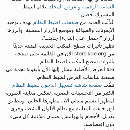
الساعة الرقمية
و
عرض المجلد
لتلائم النمط
المشترك أفضل.
عُدِّلَت العديد من
صفحات اضبط النظام
بهدف توحيد
الأيقونات والصياغة وموضع الأزرار السفلية، وأبرزها
أزرار "احصل على [شيء] جديد...".
تظهر تأثيرات سطح المكتب الجديدة المثبتة حديثًا
من store.kde.org الآن في القائمة على صفحة
تأثيرات سطح المكتب لضبط النظام.
دقة العرض الأصلية مشار إليها الآن بأيقونة نجمة في
صفحة شاشات العرض لضبط النظام.
تلقَّت
صفحة شاشة تسجيل الدخول لضبط النظام
الكثير من التحسينات البصرية. تعكس معاينة الصورة
لمظهر النسيم مبدئي الآن مظهرها الحالي، ويتطابق
لون خلفية المعاينة مع نظام الألوان النشط، وجرى
تعديل الأحجام والهوامش لضمان ملاءمة كل شيء
دون اقتصاصه.