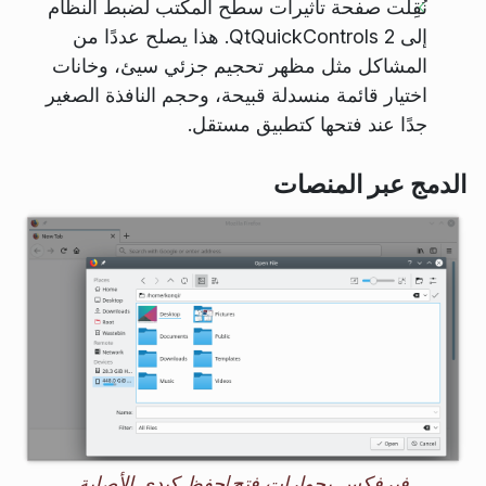
نُقِلَت صفحة تأثيرات سطح المكتب لضبط النظام
إلى QtQuickControls 2. هذا يصلح عددًا من
المشاكل مثل مظهر تحجيم جزئي سيئ، وخانات
اختيار قائمة منسدلة قبيحة، وحجم النافذة الصغير
جدًا عند فتحها كتطبيق مستقل.
الدمج عبر المنصات
فيرفكس بحوارات فتح/حفظ كيدي الأصلية