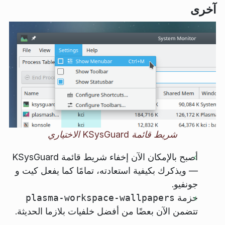
آخرى
شريط قائمة KSysGuard الاختياري
أصبح بالإمكان الآن إخفاء شريط قائمة KSysGuard
— ويذكرك بكيفية استعادته، تمامًا كما يفعل كيت و
جونفيو.
حزمة
plasma-workspace-wallpapers
تتضمن الآن بعضًا من أفضل خلفيات بلازما الحديثة.