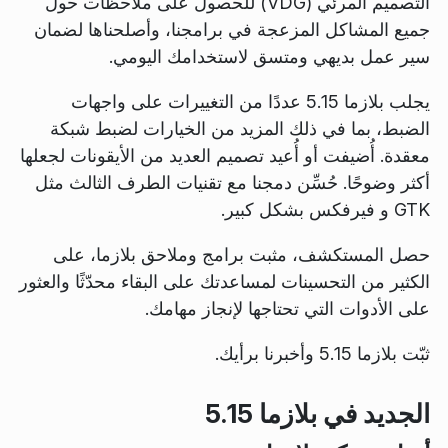
التصميم المرئي (VDG) للحصول على ملاحظات حول
جميع المشاكل المزعجة في برامجنا، وأصلحناها لضمان
سير عمل بديهي ومتسق لاستخدامك اليومي.
يجلب بلازما 5.15 عددًا من التغييرات على واجهات
الضبط، بما في ذلك المزيد من الخيارات لضبط شبكة
معقدة. أُضيفت أو أُعيد تصميم العديد من الأيقونات لجعلها
أكثر وضوحًا. حُسِّن دمجنا مع تقنيات الطرف الثالث مثل
GTK و فيرفكس بشكل كبير.
حصل المستكشف، مثبت برامج وملاحق بلازما، على
الكثير من التحسينات لمساعدتك على البقاء محدّثًا والعثور
على الأدوات التي تحتاجها لإنجاز مهامك.
ثبّت بلازما 5.15 وأخبرنا برأيك.
الجديد في بلازما 5.15