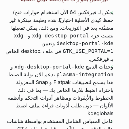
يمكن لـ فيرفكس 64 الآن استخدام حوارات فتح/
حفظ كيدي الأصلية اختياريًا. هذه وظيفة مبتكرة غير
مضمَّنة بعد في التوزيعات. ومع ذلك، يمكن تفعيلها
بتثبيت حزم
xdg-desktop-portal
و
xdg-
desktop-portal-kde
وتعيين
GTK_USE_PORTAL=1
في ملف .desktop الخاص
بـ فيرفكس.
وحدات الدمج
xdg-desktop-portal-kde
و
plasma-integration
تدعم الآن بوابة الضبط.
هذا يسمح لتطبيقات Flatpak و Snap المعزولة
باحترام اضبط بلازما الخاص بك — بما في ذلك
الخطوط والأيقونات ومظاهر أدوات التحكم وأنظمة
الألوان — دون طلب أذونات قراءة لملف اضبط
kdeglobals.
عامل المقياس الشامل المستخدم بواسطة شاشات
عالية الدقة محترم الآن من قبل تطبيقات GTK و