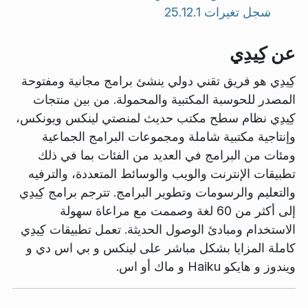
سجل تغيرات 25.12.1
عن كِيدِي
كِيدِي هو فريق تقني دولي ينشئ برامج مجانية ومفتوحة
المصدر للحوسبة المكتبية والمحمولة. من بين منتجات
كِيدِي نظام سطح مكتب حديث لمنصتي لينكس ويونكس،
وإنتاجية مكتبية شاملة ومجموعات البرامج الجماعية
ومئات من البرامج في العديد من الفئات بما في ذلك
تطبيقات الإنترنت والويب والوسائط المتعددة، والترفيه
والتعليم والرسومات وتطوير البرامج. تترجم برامج كِيدِي
إلى أكثر من 60 لغة وصممت مع مراعاة سهولة
الاستخدام ومبادئ الوصول الحديثة. تعمل تطبيقات كِيدِي
كاملة المزايا بشكل مباشر على لينكس و بي اس دي و
ويندوز و هايكو Haiku و ماك أو اس.