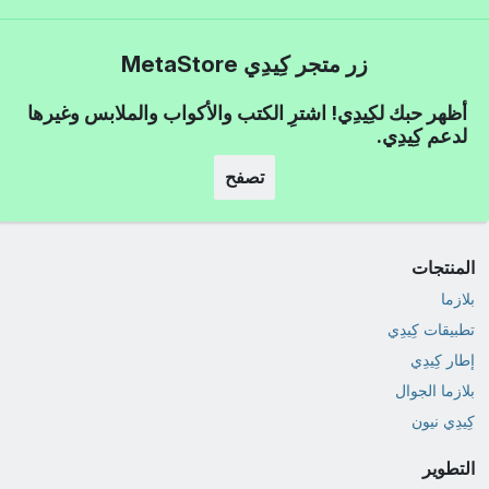
زر متجر كِيدِي MetaStore
أظهر حبك لكِيدِي! اشترِ الكتب والأكواب والملابس وغيرها
لدعم كِيدِي.
تصفح
المنتجات
بلازما
تطبيقات كِيدِي
إطار كِيدِي
بلازما الجوال
كِيدِي نيون
التطوير