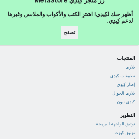
زر متجر كِيدِي MetaStore
أظهر حبك لكِيدِي! اشترِ الكتب والأكواب والملابس وغيرها
لدعم كِيدِي.
تصفح
المنتجات
بلازما
تطبيقات كِيدِي
إطار كِيدِي
بلازما الجوال
كِيدِي نيون
التطوير
توثيق الواجهة البرمجة
توثيق كيوت