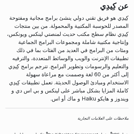
عن كِيدِي
كِيدِي هو فريق تقني دولي ينشئ برامج مجانية ومفتوحة
المصدر للحوسبة المكتبية والمحمولة. من بين منتجات
كِيدِي نظام سطح مكتب حديث لمنصتي لينكس ويونكس،
وإنتاجية مكتبية شاملة ومجموعات البرامج الجماعية
ومئات من البرامج في العديد من الفئات بما في ذلك
تطبيقات الإنترنت والويب والوسائط المتعددة، والترفيه
والتعليم والرسومات وتطوير البرامج. تترجم برامج كِيدِي
إلى أكثر من 60 لغة وصممت مع مراعاة سهولة
الاستخدام ومبادئ الوصول الحديثة. تعمل تطبيقات كِيدِي
كاملة المزايا بشكل مباشر على لينكس و بي اس دي و
ويندوز و هايكو Haiku و ماك أو اس.
ملاحظات على العلامات التجارية
®
®