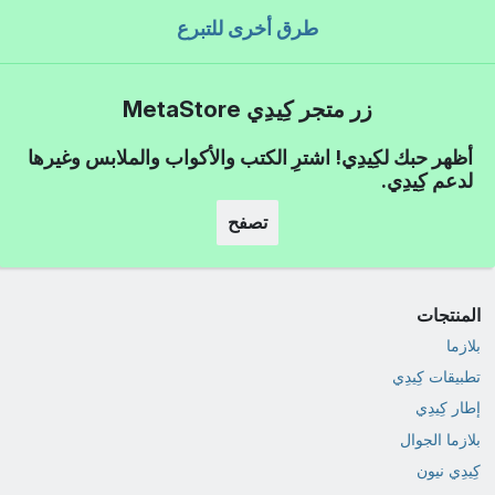
طرق أخرى للتبرع
زر متجر كِيدِي MetaStore
أظهر حبك لكِيدِي! اشترِ الكتب والأكواب والملابس وغيرها
لدعم كِيدِي.
تصفح
المنتجات
بلازما
تطبيقات كِيدِي
إطار كِيدِي
بلازما الجوال
كِيدِي نيون