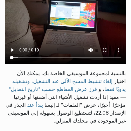
بالنسبة لمجموعة الموسيقى الخاصة بك، يمكنك الآن
اختيار
إلغاء تنشيط المسح الآلي عند التشغيل، وتشغيله
يدويًا فقط
، و
فرز عرض المقاطع حسب "تاريخ التعديل"
— مفيد إذا أردت تشغيل الأشياء التي أضفتها أو غيرتها
مؤخرًا. أخيرًا، عرض "الملفات" لـ إليسا
يبدأ عند
الجذر في
الإصدار 22.08، لتستطيع الوصول بسهولة إلى الموسيقى
غير الموجودة في مجلدك المنزلي.