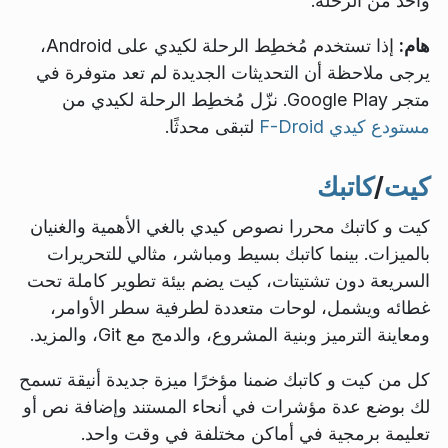
واحد من الرحلة.
هام:
إذا تستخدم مُخطِط الرحلة لكيدي على Android،
يرجى ملاحظة أن التحديثات الجديدة لم تعد متوفرة في
متجر Google Play. نزّل مُخطِط الرحلة لكيدي من
مستودع كيدي F-Droid
لتبقى محدثًا.
كيت
/
كاتبك
كيت و كاتبك محررا نصوص كيدي بالغي الأهمية والغنيان
بالميزات. بينما كاتبك بسيط ومباشر، مثالي للتحريرات
السريعة دون تشتيتات، كيت يضم بيئة تطوير كاملة تحت
غطائه ويشمل، لوحات متعددة لطرفية سطر الأوامر،
ومعاينة الترميز وبنية المشروع، والدمج مع Git، والمزيد.
كل من كيت و كاتبك ضمنا مؤخرًا ميزة جديدة أنيقة تسمح
لك بوضع عدة مؤشرات في أنحاء المستند وإضافة نص أو
تعليمة برمجية في أماكن مختلفة في وقت واحد.