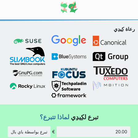
رعاة كِيدِي
تبرع لكِيدِي
لماذا تتبرع؟
€
تبرع بواسطة باي بال
الكمية: