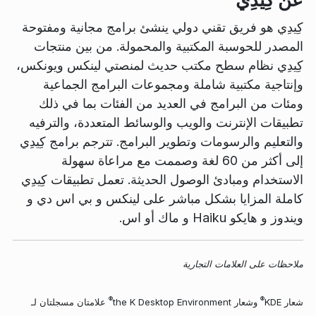
كِيدِي هو فريق تقني دولي ينشئ برامج مجانية ومفتوحة
المصدر للحوسبة المكتبية والمحمولة. من بين منتجات
كِيدِي نظام سطح مكتب حديث لمنصتي لينكس ويونكس،
وإنتاجية مكتبية شاملة ومجموعات البرامج الجماعية
ومئات من البرامج في العديد من الفئات بما في ذلك
تطبيقات الإنترنت والويب والوسائط المتعددة، والترفيه
والتعليم والرسومات وتطوير البرامج. تترجم برامج كِيدِي
إلى أكثر من 60 لغة وصممت مع مراعاة سهولة
الاستخدام ومبادئ الوصول الحديثة. تعمل تطبيقات كِيدِي
كاملة المزايا بشكل مباشر على لينكس و بي اس دي و
ويندوز و هايكو Haiku و ماك أو اس.
ملاحظات على العلامات التجارية
®
®
شعار KDE
وشعار the K Desktop Environment
علامتان مسجلتان لـ