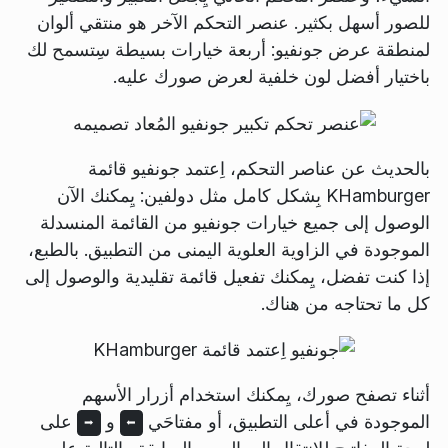
للصور أسهل بكثير. عنصر التحكم الآخر هو منتقي ألوان
لمنطقة عرض جونفيو: أربعة خيارات بسيطة سِتسمح لك
باختيار أفضل لون خلفية لعرض صورك عليه.
بالحديث عن عناصر التحكم، اِعتمد جونفيو قائمة
KHamburger بِشكل كامل مثل دولفين: يِمكنك الآن
الوصول إلى جميع خيارات جونفيو من القائمة المنسدلة
الموجودة في الزاوية العلوية اليمنى من التطبيق. بالطبع،
إذا كنت تفضل، يِمكنك تفعيل قائمة تقليدية والوصول إلى
كل ما تحتاجه من هناك.
أثناء تصفح صورك، يِمكنك استخدام أزرار الأسهم
الموجودة في أعلى التطبيق، أو مفتاحَي
و
على
➡️
⬅️