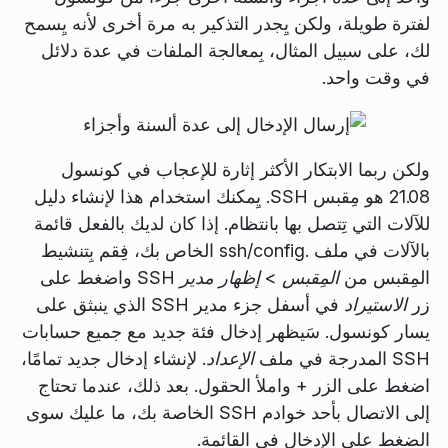
لفترة طويلة، ولكن يِجدر التذكير به مرة أخرى لأنه يِسمح
لك، على سبيل المثال، بِمعالجة الملفات في عدة دلائل
في وقت واحد.
ولكن ربما الابتكار الأكثر إثارة للإعجاب في كونسول
21.08 هو مِقبس SSH. يِمكنك استخدام هذا لإنشاء دليل
للآلات التي تِتصل بها بانتظام. إذا كان لديك بالفعل قائمة
بالآلات في ملف
.ssh/config
الخاص بك، فِقم بِتنشيط
المِقبس من
المِقبس
>
إظهار مدير SSH
واضغط على
زر
الاستيراد
في أسفل جزء مدير SSH الذي ينبثق على
يسار كونسول. سَيظهر إدخال فئة جديد مع جميع حسابات
SSH المدرجة في ملف
الإعداد
. لإنشاء إدخال جديد تمامًا،
اضغط على الزر
+
واملأ الحقول. بعد ذلك، عندما تحتاج
إلى الاتصال بأحد خوادم SSH الخاصة بك، ما عليك سوى
الضغط على الإدخال في القائمة.