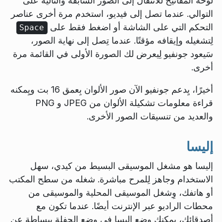
لوحة المفاتيح للانتقال إلى الصور السابقة والتالية على
التوالي. عندما تصل إلى فيديو، استخدم مرة أخرى عناصر
التحكم التي على الشاشة أو اضغط فقط على
Space
لِتشغيله وإيقافه مؤقتًا. عندما تِصل إلى نهاية الصور،
سَيعود جونفيو لِيعرض لك الصورة الأولى في القائمة مرة
أخرى.
أخيرًا، يِدعم جونفيو الآن صور الألوان بِعمق 16 بت ويِمكنه
قراءة معلومات تشكيلة الألوان من JPEG و PNG
والعديد من تنسيقات الصور الأخرى.
إليسا
إليسا هو مشغل الموسيقى البسيط من كيدي، سهل
الاستخدام وجاهز لِلمرح مباشرة. شغله من سطح المكتب
أو هاتفك، وِشغل الموسيقى المحلية والموسيقى من
محطات الراديو عبر الإنترنت أيضًا. عندما تكون مع
أصدقائك، يِمكنك وضع إليسا في وضع الحفلة ببساطة عن