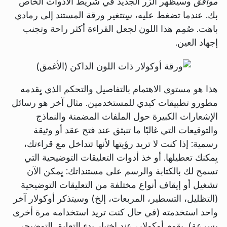
موافق
وسيظهر الزر الجديد في شريط الأدوات الخاص
بك. عندما تضغط عليه، سِتتغير ورقة المستند إلى رمادي
باهت. صُمِم هذا اللون لجعل القراءة أكثر راحة وتجنب
إجهاد العين.
هذا هو مستوى الاهتمام بالتفاصيل والتحكم الذي يِقدمه
مطورو تطبيقات كيدي للمستخدمين. مثال آخر هو رسائل
الإشعارات الكبيرة حول الملفات المضمنة والنماذج
والتوقيعات التي غالبًا ما تنبثق عند فتح عقد أو وثيقة
رسمية: إذا كنت لا تريد رؤيتها لأنها تتداخل مع قراءتك،
يِمكنك تعطيلها. أو خذ أدوات التعليقات التوضيحية التي
تسمح لك بالكتابة والرسم على مستنداتك: يِمكن الآن
تشغيل أو إيقاف أنواع مختلفة من التعليقات التوضيحية
(التظليل، التسطير، المربعات، إلخ) وسيتذكر أوكولار آخر
واحد استخدمته (في حال كنت تريد استخدامه مرة أخرى
بسرعة). يِقوم أوكولار، عند اختيار بدء التعليق التوضيحي