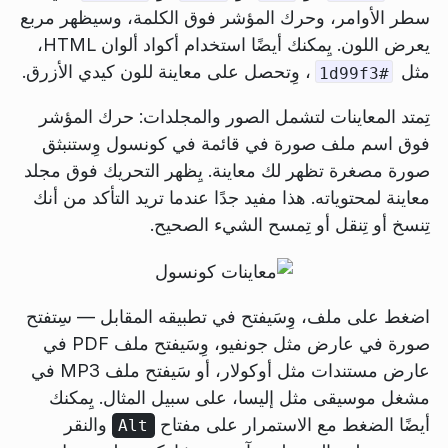
سطر الأوامر، وحرك المؤشر فوق الكلمة، وسيظهر مربع
يعرض اللون. يِمكنك أيضًا استخدام أكواد ألوان HTML،
مثل
، وِتحصل على معاينة للون كيدي الأزرق.
#1d99f3
تِمتد المعاينات لتشمل الصور والمجلدات: حرك المؤشر
فوق اسم ملف صورة في قائمة في كونسول وِستنبثق
صورة مصغرة تظهر لك معاينة. يِظهر التحريك فوق مجلد
معاينة لمحتوياته. هذا مفيد جدًا عندما تريد التأكد من أنك
تِنسخ أو تِنقل أو تِمسح الشيء الصحيح.
اضغط على ملف، وِسَيفتح في تطبيقه المقابل — سِتفتح
صورة في عارض مثل جونفيو، وِسَيفتح ملف PDF في
عارض مستندات مثل أوكولار، أو سَيفتح ملف MP3 في
مشغل موسيقى مثل إليسا، على سبيل المثال. يِمكنك
أيضًا الضغط مع الاستمرار على مفتاح
والنقر
Alt