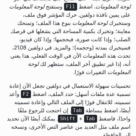
لوحة المعلومات
. اضغط
وستفتح
لوحة المعلومات
F11
على يمين نافذة دولفين. حرك المؤشر فوق ملف،
وستخبرك
لوحة المعلومات
بنوع هذا الملف؛ وتمنحك
معاينة؛ وتخبرك بكمية المساحة التي يشغلها في قرصك
الصلب؛ وإذا كانت صورة، فبحجمها؛ وإذا كان فيديو،
فسيخبرك بمدته (وحجمه)؛ والمزيد. في دولفين 21.08،
تحدث هذه المعلومات الآن في الوقت الفعلي. هذا يعني
أنه، إذا غير تطبيق آخر الملف، ستظهر لك
لوحة
المعلومات
التغييرات فورًا.
تحسينات سهولة الاستعمال في دولفين تجعل الآن إعادة
تسمية عدة ملفات أسهل: حدد الملف، اضغط
وأعد
F2
تسميته. للانتقال فورًا إلى الملف التالي وإعادة تسميته
أيضًا، اضغط ببساطة
. إن احتجت للرجوع ملفًا
Tab
واحدًا، فاضغط
+
. يمكنك أيضًا الآن تحديد
Shift
Tab
اسم ملف مثل العديد من عناصر النص الأخرى، ونسخه
إلى الحافظة.