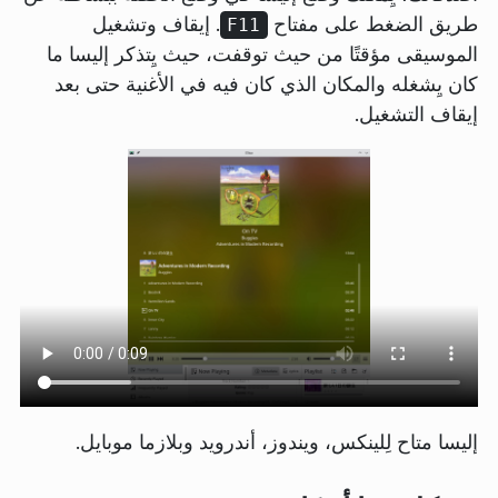
طريق الضغط على مفتاح
. إيقاف وتشغيل
F11
الموسيقى مؤقتًا من حيث توقفت، حيث يِتذكر إليسا ما
كان يِشغله والمكان الذي كان فيه في الأغنية حتى بعد
إيقاف التشغيل.
إليسا متاح لِلينكس، ويندوز، أندرويد وبلازما موبايل.