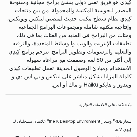
كِيدِي هو فريق تقني دولي ينشئ برامج مجانية ومفتوحة
المصدر للحوسبة المكتبية والمحمولة. من بين منتجات
كِيدِي نظام سطح مكتب حديث لمنصتي لينكس ويونكس،
وإنتاجية مكتبية شاملة ومجموعات البرامج الجماعية
ومئات من البرامج في العديد من الفئات بما في ذلك
تطبيقات الإنترنت والويب والوسائط المتعددة، والترفيه
والتعليم والرسومات وتطوير البرامج. تترجم برامج كِيدِي
إلى أكثر من 60 لغة وصممت مع مراعاة سهولة
الاستخدام ومبادئ الوصول الحديثة. تعمل تطبيقات كِيدِي
كاملة المزايا بشكل مباشر على لينكس و بي اس دي و
ويندوز و هايكو Haiku و ماك أو اس.
ملاحظات على العلامات التجارية
®
®
شعار KDE
وشعار the K Desktop Environment
علامتان مسجلتان لـ
كِيدِي e.V.