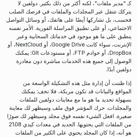
كـ "مدير ملفات"، لكنه أكثر من ذلك بكثير. دولفين لا
يتركك تتنقل عبر المجلدات والملفات في قرصك الصلب
فحسب، بل تشاركها أيضًا على هاتفك، أو وسائل التواصل
الاجتماعي، أو على تطبيق المراسلة الفورية. الأمر نفسه
ينطبق على ما هو موجود في خدماتك السحابية وعبر
الإنترنت، سواء كانت Google Drive، أو NextCloud، أو
DropBox، أو خوادم FTP، أو مستودعات Git: يمكنك
الوصول إلى جميع هذه الخدمات مباشرة دون مغادرة
دولفين أبدًا.
إذا ظننت أن إدارة مثل هذه التشكيلة الواسعة من
المواقع والبيانات قد تكون مربكة، فلا تخف: يمكنك
بسهولة تحديد ما هو ما مع معاينات دولفين للملفات
والمجلدات. حرك المؤشر فوق ملف وسيظهر لك معاينة
صغيرة. افعل الشيء نفسه فوق مجلد وسيظهر لك صورًا
من الملفات التي يحتويها. الجديد في معدات كيدي 21.08
هو أنه، إذا كان المجلد يحتوي على الكثير من الملفات