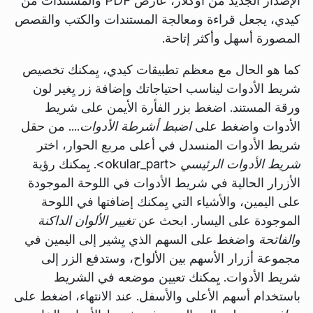
الإصدار الجديد من أوكلار، عارض PDF والمستندات من
كيدي، يجعل قراءة ومعالجة المستندات والكتب والقصص
المصورة أسهل وأكثر إتاحة.
كما هو الحال مع معظم تطبيقات كيدي، يِمكنك تخصيص
شريط الأدوات ليناسب احتياجاتك وإضافة زر يِغير لون
ورقة المستند. اضغط بزر الفأرة الأيمن على شريط
الأدوات واضغط على
اضبط أشرطة الأدوات...
. من حقل
شريط الأدوات المنسدل في أعلى مربع الحوار، اختر
شريط الأدوات الرئيسي <okular_part>
. يِمكنك رؤية
الأزرار الحالية في شريط الأدوات في اللوحة الموجودة
على اليمين، والأشياء التي يِمكنك إضافتها في اللوحة
الموجودة على اليسار. ابحث عن
تغيير الألوان الداكنة
والفاتحة
واضغط على السهم الذي يِشير إلى اليمين في
مجموعة أزرار الأسهم بين الألواح، وستدفع الزر إلى
شريط الأدوات. يِمكنك تعيين موضعه في الشريط
باستخدام أسهم الأعلى والأسفل. عند الانتهاء، اضغط على