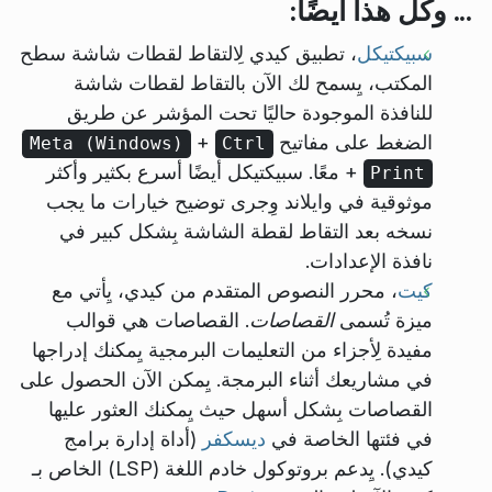
... وكل هذا أيضًا:
سبيكتيكل
، تطبيق كيدي لِالتقاط لقطات شاشة سطح
المكتب، يِسمح لك الآن بالتقاط لقطات شاشة
للنافذة الموجودة حاليًا تحت المؤشر عن طريق
الضغط على مفاتيح
+
Meta (Windows)
Ctrl
+
معًا. سبيكتيكل أيضًا أسرع بكثير وأكثر
Print
موثوقية في وايلاند وِجرى توضيح خيارات ما يجب
نسخه بعد التقاط لقطة الشاشة بِشكل كبير في
نافذة الإعدادات.
كيت
، محرر النصوص المتقدم من كيدي، يِأتي مع
ميزة تُسمى
القصاصات
. القصاصات هي قوالب
مفيدة لِأجزاء من التعليمات البرمجية يِمكنك إدراجها
في مشاريعك أثناء البرمجة. يِمكن الآن الحصول على
القصاصات بِشكل أسهل حيث يِمكنك العثور عليها
في فئتها الخاصة في
ديسكفر
(أداة إدارة برامج
كيدي). يِدعم بروتوكول خادم اللغة (LSP) الخاص بـ