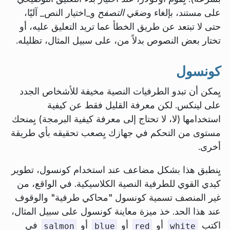
على مستند، بإلغاء وضعَي
التصفح
و_اختيار النص_ آليًا،
حتى لا تبتعد عن طريق الخطأ عما تريد التعليق عليه، أو
تختار بعض النصوص بدلاً من، على سبيل المثال، تظليله.
كونسول
يِمكن أن تبدو الطرفيات النصية مخيفة للأشخاص الجدد
على لينكس. لكن معرفة القليل فقط عن كيفية
استخدامها (لا، لا تحتاج إلى معرفة كيفية البرمجة) يِمنحك
مستوى من التحكم في جهازك يِصعب تحقيقه بأي طريقة
أخرى.
يِنطبق هذا بشكل مضاعف عند استخدام كونسول، تطوير
كيدي القوي للطرفية النصية الكلاسيكية. في الواقع، من
غير المنصف تسمية كونسول "محاكي طرفية" والوقوف
عند هذا الحد. خذ ميزة معاينة كونسول على سبيل المثال،
اكتب
أو
أو
أو
في
salmon
blue
red
white