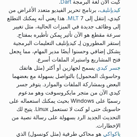
كيت الآن لغة البرمجة
Dart
.
كيديإنليف
، برنامج تحرير الفيديو متعدد الأغراض من
كيدي، اِنتقل إلى
MLT
7. هذا يِعني أنه يِمكنك التطلع
إلى وظائف جديدة في الميزات الحالية، مثل تغيير
سرعة مقطع هو الآن تأثير يِمكن تأطيره بمفتاح.
اِستقر المطورون لِـ كيديإنليف التعليمات البرمجية
بِشكل إضافي وحسنوا أيضًا مدير المهام، مما يِجعل
فتح المشاريع واستيراد الملفات أسرع.
جسر كيدي
يسمح لجهازين أو أكثر (مثل هاتفك
وحاسوبك المحمول) بالتواصل بسهولة مع بعضهما
البعض وبمشاركة الملفات والموارد. يتوفر جسر
كيدي الآن من متجر مايكروسوفت وهو مدعوم
رسميًا على Windows بحيث يمكنك استعماله على
حاسوبك حتى لو كنت لا تستعمل Linux. يتيح لك
التحديث الجديد الرد بسهولة على رسالة نصية من
الإخطارات.
ياكواكي
هو محاكي طرفية (مثل كونسول) الذي