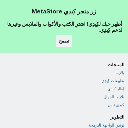
زر متجر كِيدِي MetaStore
أظهر حبك لكِيدِي! اشترِ الكتب والأكواب والملابس وغيرها
لدعم كِيدِي.
تصفح
المنتجات
بلازما
تطبيقات كِيدِي
إطار كِيدِي
بلازما الجوال
كِيدِي نيون
التطوير
توثيق الواجهة البرمجة