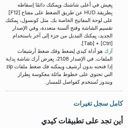
يِعيش في أعلى شاشتك ويِمكنك دائمًا إسقاطه
بِطريقة HUD عن طريق الضغط على مفتاح [F12]
على لوحة المفاتيح الخاصة بك. مثل كونسول، يِمكنك
تقسيم الشاشة وفتح ألسنة متعددة، وفي الإصدار
الجديد، يِمكنك التبديل من جزء إلى آخر باستخدام
[Ctrl] + [Tab].
آرك
هو أداة كيدي لِضغط وفك ضغط أرشيفات
الملفات. في الإصدار 21.08، يِعرض آرك شاشة بِداية
إذا فتحته بدون أرشيف وِيمكنه فك ضغط ملفات zip
التي تحتوي على خطوط مائلة معكوسة بِطراز
ويندوز تُستخدم كفواصل للمسار.
كامل سجل تغيرات
أين تجد على تطبيقات كيدي