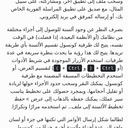
وسحب ملف إلى تطبيق آخر، ومشاركته، على سبيل
المثال، مع صديق على تطبيق المراسلة الفورية الخاص
بك، أو إرساله كمرفق في بريد إلكتروني.
بصرف النظر عن وجود ألسنة للوصول إلى أجزاء مختلفة
من نظامك (أو الأنظمة البعيدة، إذا فضلت) في الوقت
نفسه، يتيح لك طرفية كونسول تقسيم الألسنة بأي طريقة
تريدها. يتيح لك هذا رؤية ما يحدث بنظرة سريعة في عدة
طرفيات. استخدم الأزرار الموجودة في شريط الأدوات
(أو
+
و
+
) لتقسيم العرض، أو
)
Ctrl
(
Ctrl
استخدم التخطيطات المسبقة المضمنة مع طرفية
كونسول. يمكنك النقر وسحب حدود الأجزاء حولها لزيادة
أو تقليل أحجامها، وبمجرد حصولك على تخطيط يناسب
سير عملك، يمكنك حفظه بالذهاب إلى
عرض
>
حفظ
تخطيط الألسنة إلى ملف...
ثم استخدمه مرارًا وتكرارًا.
لطالما شكل إرسال الأوامر التي تكتبها في جزء أو لسان
واحد إلى عدة أجزاء وألسنة أخرى جزءًا من كونسول