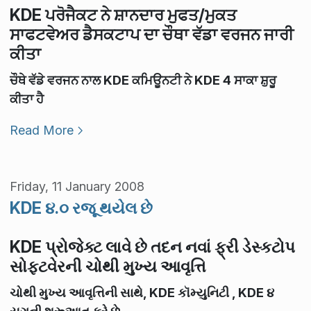
KDE ਪਰੋਜੈਕਟ ਨੇ ਸ਼ਾਨਦਾਰ ਮੁਫਤ/ਮੁਕਤ
ਸਾਫਟਵੇਅਰ ਡੈਸਕਟਾਪ ਦਾ ਚੌਥਾ ਵੱਡਾ ਵਰਜਨ ਜਾਰੀ
ਕੀਤਾ
ਚੌਥੇ ਵੱਡੇ ਵਰਜਨ ਨਾਲ KDE ਕਮਿਊਨਟੀ ਨੇ KDE 4 ਸਾਕਾ ਸ਼ੁਰੂ
ਕੀਤਾ ਹੈ
Read More
Friday, 11 January 2008
KDE ૪.૦ રજૂ થયેલ છે
KDE પ્રોજેક્ટ લાવે છે તદન નવાં ફ્રી ડેસ્કટોપ
સોફ્ટવેરની ચોથી મુખ્ય આવૃત્તિ
ચોથી મુખ્ય આવૃત્તિની સાથે, KDE કૉમ્યુનિટી , KDE ૪