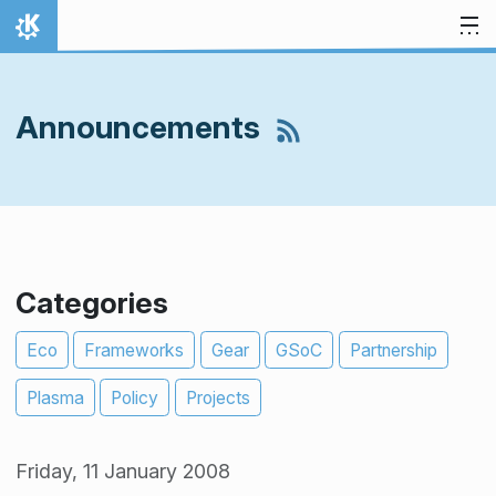
Skip to content
Home
Announcements
Categories
Eco
Frameworks
Gear
GSoC
Partnership
Plasma
Policy
Projects
Friday, 11 January 2008