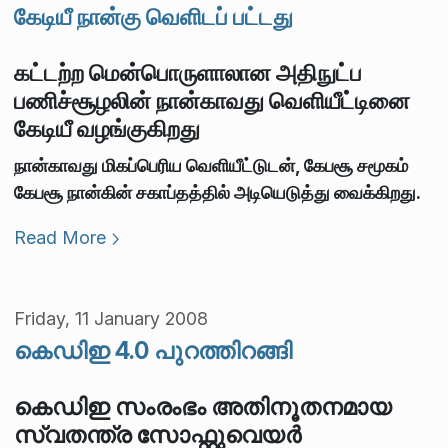
கேடியீ நான்கு வெளிடப் பட்டது
கட்டற்ற மென்பொருளாலான அதிநுட்ப
பணிச்சூழலின் நான்காவது வெளியீட்டினை
கேடியீ வழங்குகிறது
நான்காவது மிகப்பெரிய வெளியீட்டுடன், கேபசூ சமூகம்
கேபசூ நான்கின் சகாப்தத்தில் அடியெடுத்து வைக்கிறது.
Read More
Friday, 11 January 2008
കെഡിഇ 4.0 പുറത്തിറങ്ങി
കെഡിഇ സംരംഭം അതിനൂതനമായ
സ്വതന്ത്ര സോഫ്റ്റുവെയര്‍